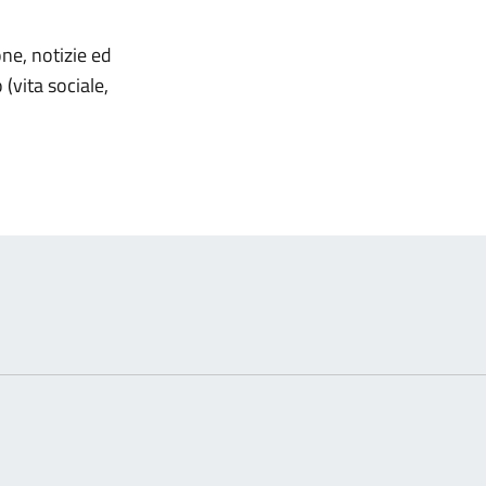
omento
one, notizie ed
(vita sociale,