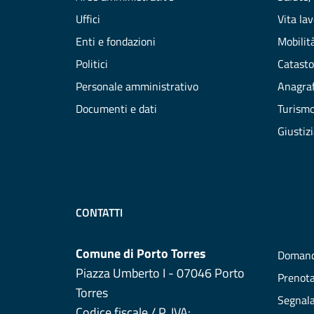
Uffici
Vita la
Enti e fondazioni
Mobilità
Politici
Catasto
Personale amministrativo
Anagraf
Documenti e dati
Turism
Giustiz
CONTATTI
Comune di Porto Torres
Domand
Piazza Umberto I - 07046 Porto
Prenot
Torres
Segnala
Codice fiscale / P. IVA: