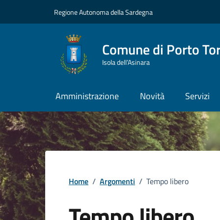
Vai ai contenuti
Vai al Footer
Regione Autonoma della Sardegna
Comune di Porto To
Isola dell’Asinara
Amministrazione
Novità
Servizi
Home
/
Argomenti
/
Tempo libero
Tempo libero