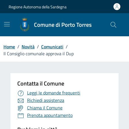
Vai ai contenuti
Vai al Footer
Regione Autonoma della Sardegna
Comune di Porto Torres
Home
/
Novità
/
Comunicati
/
Il Consiglio comunale approva il Dup
Contatta il Comune
Leggi le domande frequenti
Richiedi assistenza
Chiama il Comune
Prenota appuntamento