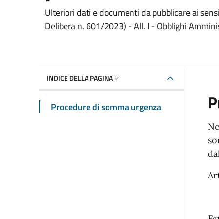
Dettaglio Amministrazione Trasparente
Ulteriori dati e documenti da pubblicare ai sens
Delibera n. 601/2023) - All. I - Obblighi Ammin
INDICE DELLA PAGINA
P
Procedure di somma urgenza
Ne
so
da
Ar
Fa