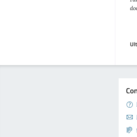
do
Ul
Con