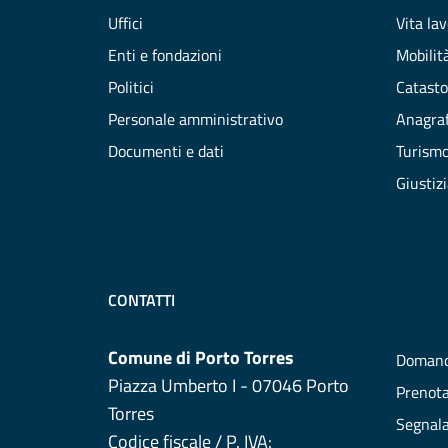
Uffici
Vita la
Enti e fondazioni
Mobilità
Politici
Catasto
Personale amministrativo
Anagraf
Documenti e dati
Turism
Giustiz
CONTATTI
Comune di Porto Torres
Domand
Piazza Umberto I - 07046 Porto
Prenot
Torres
Segnala
Codice fiscale / P. IVA: