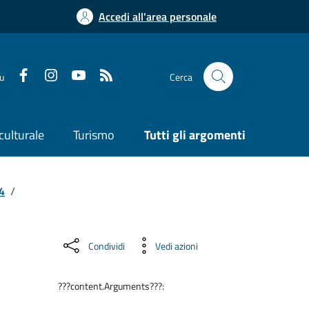
Accedi all'area personale
su
Cerca
culturale
Turismo
Tutti gli argomenti
24
/
Condividi
Vedi azioni
???content.Arguments???: