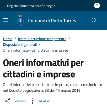
Vai ai contenuti
Vai al Footer
Regione Autonoma della Sardegna
Comune di Porto Torres
Home
/
Amministrazione trasparente
/
Disposizioni generali
/
Oneri informativi per cittadini e imprese
Oneri informativi per
cittadini e imprese
Dettaglio Amministrazione Trasparente
Oneri informativi per cittadini e imprese, come come indicato
nel Decreto Legislativo n. 33 del 14 marzo 2013
Condividi
Vedi azioni