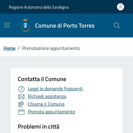
Vai ai contenuti
Vai al Footer
Regione Autonoma della Sardegna
Comune di Porto Torres
Home
/
Prenotazione appuntamento
Contatta il Comune
Leggi le domande frequenti
Richiedi assistenza
Chiama il Comune
Prenota appuntamento
Problemi in città