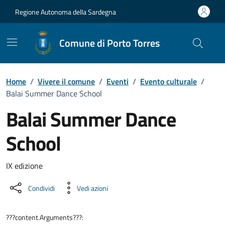
Vai ai contenuti
Vai al Footer
Regione Autonoma della Sardegna
Comune di Porto Torres
Home
/
Vivere il comune
/
Eventi
/
Evento culturale
/
Balai Summer Dance School
Balai Summer Dance
School
Dettaglio dell'evento
IX edizione
Condividi
Vedi azioni
???content.Arguments???: