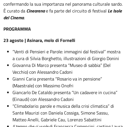
confermando la sua importanza nel panorama culturale sardo.
È curato da
Cinearena
e fa parte del circuito di festival
Le Isole
del Cinema
.
PROGRAMMA
23 agosto | Asinara, molo di Fornelli
“
Venti di Pensieri e Parole: immagini dal festival” mostra
a cura di Silvia Borghetto, illustrazioni di Giorgio Donini
Giovanna Di Marco presenta “Museo di sabbia” (Del
Vecchio) con Alessandro Cadoni
Gianni Caria presenta “Rosario va in pensione”
(Maestrale) con Massimo Onofri
Giancarlo De Cataldo presenta “Un cadavere in cucina”
(Einaudi) con Alessandro Cadoni
“
Climabolario: parole e musica della crisi climatica” di
Sante Maurizi con Daniela Cossiga, Simone Sassu,
Matteo Anelli, Gabriele Cau, Lorenzo Sabattini
Il tempo che ci vuole
di Francesca Comencini, casting Laura