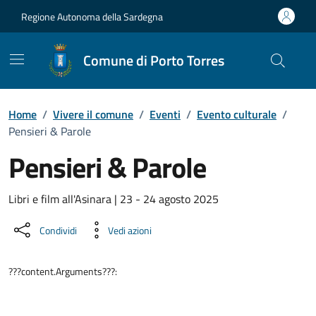
Vai ai contenuti
Vai al Footer
Regione Autonoma della Sardegna
Comune di Porto Torres
Home
/
Vivere il comune
/
Eventi
/
Evento culturale
/
Pensieri & Parole
Pensieri & Parole
Dettaglio dell'evento
Libri e film all'Asinara | 23 - 24 agosto 2025
Condividi
Vedi azioni
???content.Arguments???: