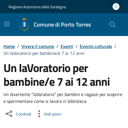
Vai ai contenuti
Vai al Footer
Regione Autonoma della Sardegna
Comune di Porto Torres
Home
/
Vivere il comune
/
Eventi
/
Evento culturale
/
Un laVoratorio per bambine/e 7 ai 12 anni
Un laVoratorio per
bambine/e 7 ai 12 anni
Dettaglio dell'evento
Un divertente “laVoratorio” per bambini e ragazzi per scoprire
e sperimentare come si lavora in biblioteca.
Condividi
Vedi azioni