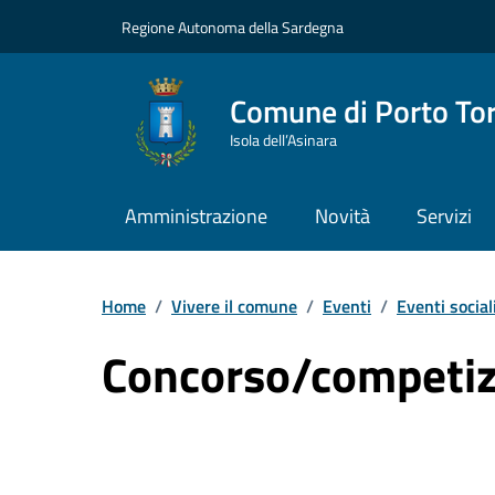
Vai ai contenuti
Vai al Footer
Regione Autonoma della Sardegna
Comune di Porto To
Isola dell’Asinara
Amministrazione
Novità
Servizi
Home
/
Vivere il comune
/
Eventi
/
Eventi social
Concorso/competiz