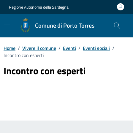
Vai ai contenuti
Vai al Footer
Regione Autonoma della Sardegna
Comune di Porto Torres
Home
/
Vivere il comune
/
Eventi
/
Eventi sociali
/
Incontro con esperti
Incontro con esperti