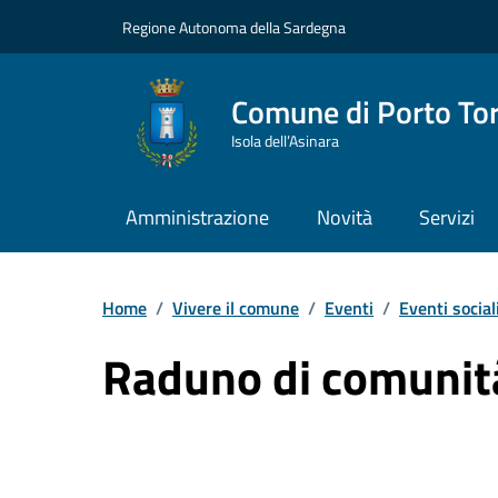
Vai ai contenuti
Vai al Footer
Regione Autonoma della Sardegna
Comune di Porto To
Isola dell’Asinara
Amministrazione
Novità
Servizi
Home
/
Vivere il comune
/
Eventi
/
Eventi social
Raduno di comunit