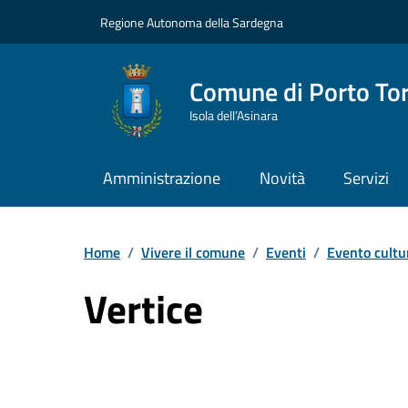
Vai ai contenuti
Vai al Footer
Regione Autonoma della Sardegna
Comune di Porto To
Isola dell’Asinara
Amministrazione
Novità
Servizi
Home
/
Vivere il comune
/
Eventi
/
Evento cultu
Vertice