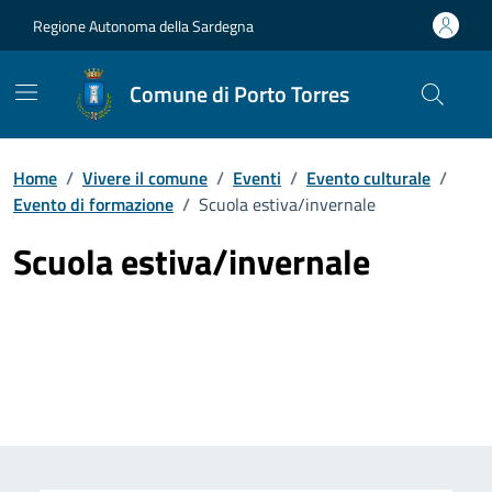
Vai ai contenuti
Vai al Footer
Regione Autonoma della Sardegna
Comune di Porto Torres
Home
/
Vivere il comune
/
Eventi
/
Evento culturale
/
Evento di formazione
/
Scuola estiva/invernale
Scuola estiva/invernale