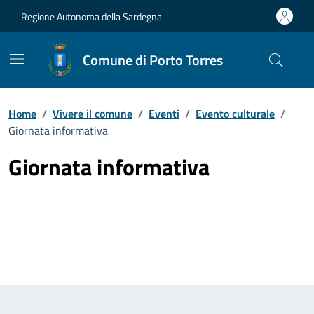
Vai ai contenuti
Vai al Footer
Regione Autonoma della Sardegna
Comune di Porto Torres
Home
/
Vivere il comune
/
Eventi
/
Evento culturale
/
Giornata informativa
Giornata informativa