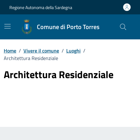
Vai ai contenuti
Vai al Footer
Regione Autonoma della Sardegna
Comune di Porto Torres
Home
/
Vivere il comune
/
Luoghi
/
Architettura Residenziale
Architettura Residenziale