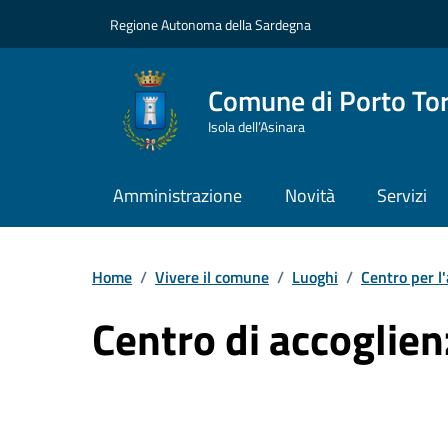
Vai ai contenuti
Vai al Footer
Regione Autonoma della Sardegna
Comune di Porto To
Isola dell’Asinara
Amministrazione
Novità
Servizi
Home
/
Vivere il comune
/
Luoghi
/
Centro per l'
Centro di accoglie