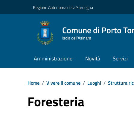
Vai ai contenuti
Vai al Footer
Regione Autonoma della Sardegna
Comune di Porto To
Isola dell’Asinara
Amministrazione
Novità
Servizi
Home
/
Vivere il comune
/
Luoghi
/
Struttura ric
Foresteria