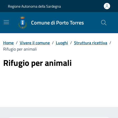
Vai ai contenuti
Vai al Footer
Regione Autonoma della Sardegna
Comune di Porto Torres
Home
/
Vivere il comune
/
Luoghi
/
Struttura ricettiva
/
Rifugio per animali
Rifugio per animali