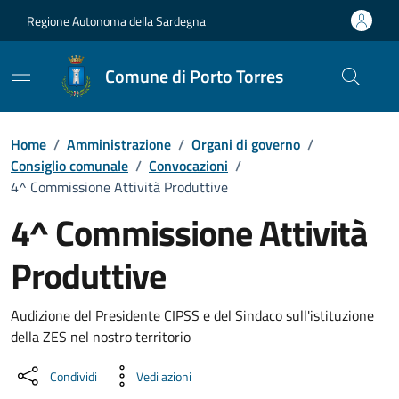
Vai ai contenuti
Vai al Footer
Regione Autonoma della Sardegna
Comune di Porto Torres
Home
/
Amministrazione
/
Organi di governo
/
Consiglio comunale
/
Convocazioni
/
4^ Commissione Attività Produttive
4^ Commissione Attività
Produttive
???portal.DettaglioConvocazione???
Audizione del Presidente CIPSS e del Sindaco sull'istituzione
della ZES nel nostro territorio
Condividi
Vedi azioni