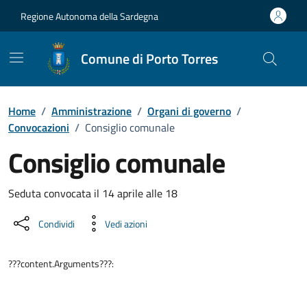
Vai ai contenuti
Vai al Footer
Regione Autonoma della Sardegna
Comune di Porto Torres
Home
/
Amministrazione
/
Organi di governo
/
Convocazioni
/
Consiglio comunale
Consiglio comunale
???portal.DettaglioConvocazione???
Seduta convocata il 14 aprile alle 18
Condividi
Vedi azioni
???content.Arguments???: