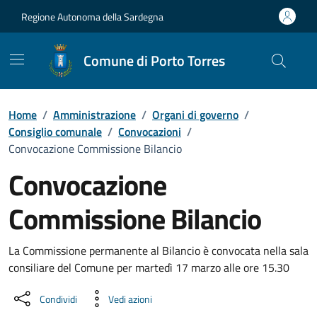
Vai ai contenuti
Vai al Footer
Regione Autonoma della Sardegna
Comune di Porto Torres
Home
/
Amministrazione
/
Organi di governo
/
Consiglio comunale
/
Convocazioni
/
Convocazione Commissione Bilancio
Convocazione
Commissione Bilancio
???portal.DettaglioConvocazione???
La Commissione permanente al Bilancio è convocata nella sala
consiliare del Comune per martedì 17 marzo alle ore 15.30
Condividi
Vedi azioni