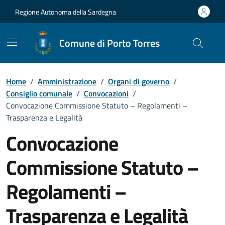
Vai ai contenuti
Vai al Footer
Regione Autonoma della Sardegna
Comune di Porto Torres
Home
/
Amministrazione
/
Organi di governo
/
Consiglio comunale
/
Convocazioni
/
Convocazione Commissione Statuto – Regolamenti –
Trasparenza e Legalità
Convocazione
Commissione Statuto –
Regolamenti –
Trasparenza e Legalità