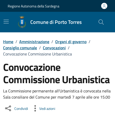
Vai ai contenuti
Vai al Footer
Regione Autonoma della Sardegna
Comune di Porto Torres
Home
/
Amministrazione
/
Organi di governo
/
Consiglio comunale
/
Convocazioni
/
Convocazione Commissione Urbanistica
Convocazione
Commissione Urbanistica
???portal.DettaglioConvocazione???
La Commissione permanente all'Urbanistica è convocata nella
Sala consiliare del Comune per martedì 7 aprile alle ore 15.00
Condividi
Vedi azioni