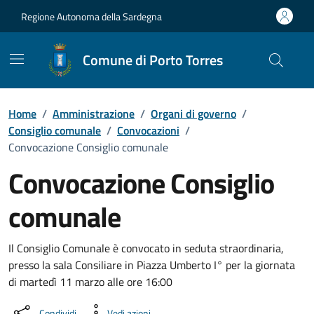
Vai ai contenuti
Vai al Footer
Regione Autonoma della Sardegna
Comune di Porto Torres
Home
/
Amministrazione
/
Organi di governo
/
Consiglio comunale
/
Convocazioni
/
Convocazione Consiglio comunale
Convocazione Consiglio
comunale
???portal.DettaglioConvocazione???
Il Consiglio Comunale è convocato in seduta straordinaria,
presso la sala Consiliare in Piazza Umberto I° per la giornata
di martedì 11 marzo alle ore 16:00
Condividi
Vedi azioni