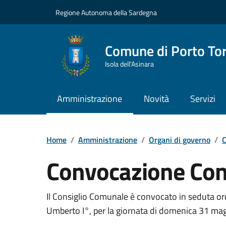
Vai ai contenuti
Vai al Footer
Regione Autonoma della Sardegna
Comune di Porto To
Isola dell’Asinara
Amministrazione
Novità
Servizi
Home
/
Amministrazione
/
Organi di governo
/
C
Convocazione Con
???portal.DettaglioConvocazione???
Il Consiglio Comunale è convocato in seduta ord
Umberto I°, per la giornata di domenica 31 mag