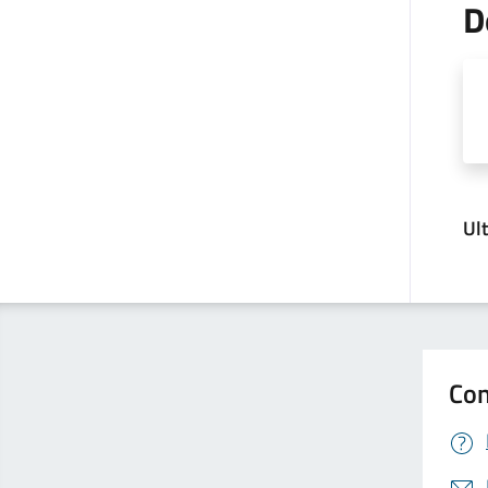
D
Ul
Con