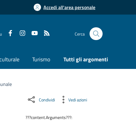
Accedi all'area personale
su
Cerca
culturale
Turismo
Tutti gli argomenti
munale
Condividi
Vedi azioni
???content.Arguments???: