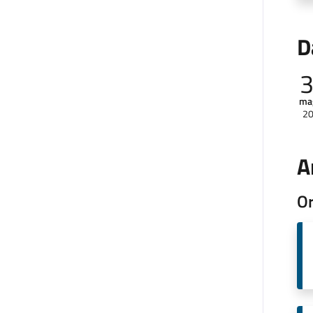
D
ma
2
A
Or