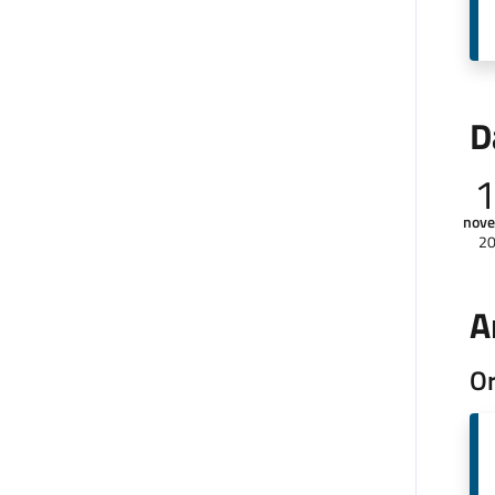
D
nov
2
A
Or