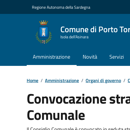
Vai ai contenuti
Vai al Footer
Regione Autonoma della Sardegna
Comune di Porto To
Isola dell’Asinara
Amministrazione
Novità
Servizi
Home
/
Amministrazione
/
Organi di governo
/
C
Convocazione stra
Comunale
???portal.DettaglioConvocazione???
Il Consiglio Comunale è convocato in seduta str