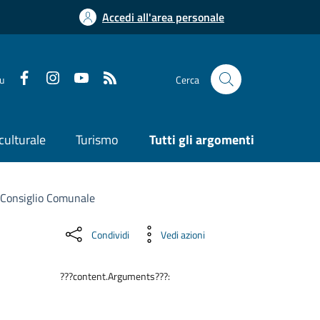
Accedi all'area personale
su
Cerca
culturale
Turismo
Tutti gli argomenti
 Consiglio Comunale
Condividi
Vedi azioni
???content.Arguments???: