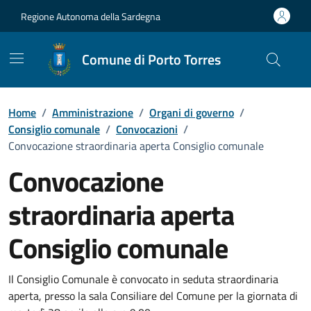
Vai ai contenuti
Vai al Footer
Regione Autonoma della Sardegna
Comune di Porto Torres
Home
/
Amministrazione
/
Organi di governo
/
Consiglio comunale
/
Convocazioni
/
Convocazione straordinaria aperta Consiglio comunale
Convocazione
straordinaria aperta
Consiglio comunale
???portal.DettaglioConvocazione???
Il Consiglio Comunale è convocato in seduta straordinaria
aperta, presso la sala Consiliare del Comune per la giornata di