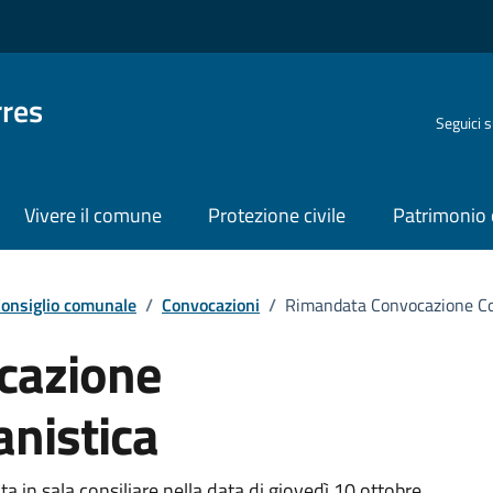
rres
Seguici 
Vivere il comune
Protezione civile
Patrimonio 
onsiglio comunale
/
Convocazioni
/
Rimandata Convocazione Co
cazione
nistica
 in sala consiliare nella data di giovedì 10 ottobre