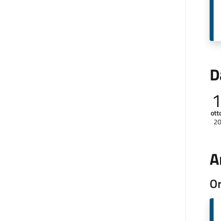
D
ott
2
A
Or