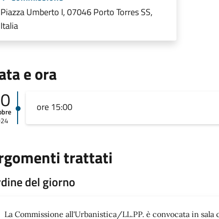
Piazza Umberto I, 07046 Porto Torres SS,
Italia
ata e ora
10
ore 15:00
obre
024
rgomenti trattati
dine del giorno
La Commissione all'Urbanistica/LL.PP. è convocata in sala co