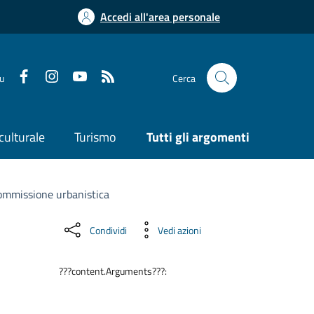
Accedi all'area personale
su
Cerca
culturale
Turismo
Tutti gli argomenti
mmissione urbanistica
Condividi
Vedi azioni
???content.Arguments???: