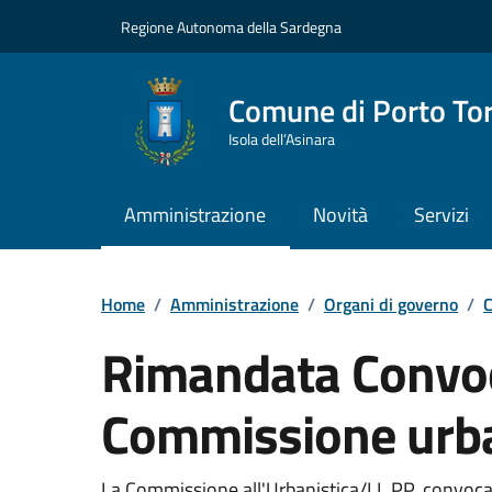
Vai ai contenuti
Vai al Footer
Regione Autonoma della Sardegna
Comune di Porto To
Isola dell’Asinara
Amministrazione
Novità
Servizi
Home
/
Amministrazione
/
Organi di governo
/
C
Rimandata Convo
Commissione urba
???portal.DettaglioConvocazione???
La Commissione all'Urbanistica/LL.PP, convocata