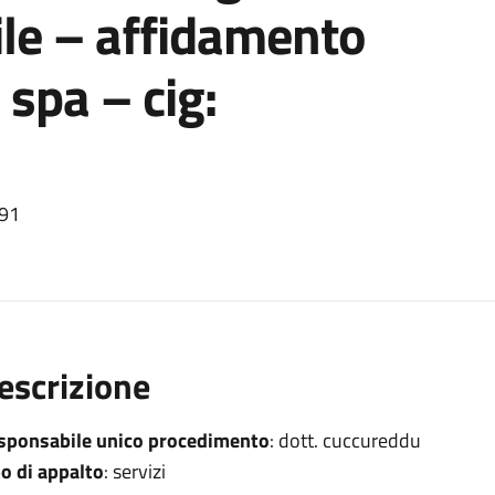
vile – affidamento
 spa – cig:
/91
escrizione
sponsabile unico procedimento
: dott. cuccureddu
po di appalto
: servizi