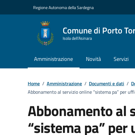
Vai ai contenuti
Vai al Footer
Regione Autonoma della Sardegna
Comune di Porto To
Isola dell’Asinara
Amministrazione
Novità
Servizi
Home
/
Amministrazione
/
Documenti e dati
/
D
Abbonamento al servizio online “sistema pa” per uffic
Abbonamento al se
“sistema pa” per u