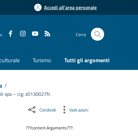
Accedi all'area personale
su
Cerca
culturale
Turismo
Tutti gli argomenti
a
/
oli spa – cig: z0130027fc
Condividi
Vedi azioni
???content.Arguments???: