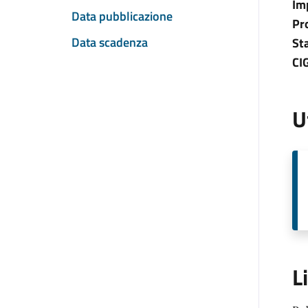
Im
Data pubblicazione
Pr
Data scadenza
St
CI
U
L