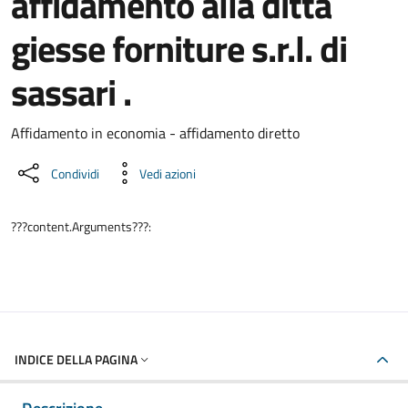
affidamento alla ditta
giesse forniture s.r.l. di
sassari .
Dettaglio del documento
Affidamento in economia - affidamento diretto
Condividi
Vedi azioni
???content.Arguments???:
INDICE DELLA PAGINA