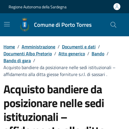
Vai ai contenuti
Vai al Footer
Regione Autonoma della Sardegna
Comune di Porto Torres
Home
/
Amministrazione
/
Documenti e dati
/
Documenti Albo Pretorio
/
Atto generico
/
Bando
/
Bando di gara
/
Acquisto bandiere da posizionare nelle sedi istituzionali –
affidamento alla ditta giesse forniture s.r.l. di sassari .
Acquisto bandiere da
posizionare nelle sedi
istituzionali –