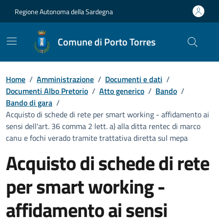
Vai ai contenuti
Vai al Footer
Regione Autonoma della Sardegna
Comune di Porto Torres
Home
/
Amministrazione
/
Documenti e dati
/
Documenti Albo Pretorio
/
Atto generico
/
Bando
/
Bando di gara
/
Acquisto di schede di rete per smart working - affidamento ai
sensi dell'art. 36 comma 2 lett. a) alla ditta rentec di marco
canu e fochi verado tramite trattativa diretta sul mepa
Acquisto di schede di rete
per smart working -
affidamento ai sensi