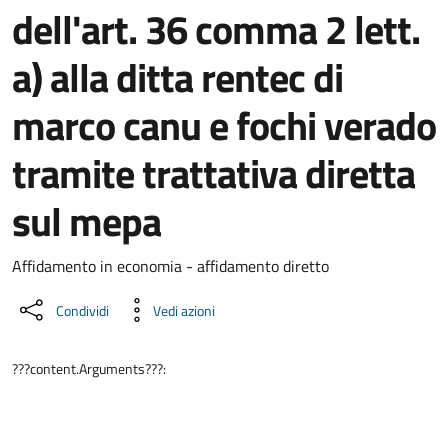
dell'art. 36 comma 2 lett.
a) alla ditta rentec di
marco canu e fochi verado
tramite trattativa diretta
sul mepa
Dettaglio del documento
Affidamento in economia - affidamento diretto
Condividi
Vedi azioni
???content.Arguments???: