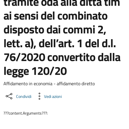
tramite oda alla ditta tim
ai sensi del combinato
disposto dai commi 2,
lett. a), dell’art. 1 del d.l.
76/2020 convertito dalla
legge 120/20
Dettaglio del documento
Affidamento in economia - affidamento diretto
Condividi
Vedi azioni
???content.Arguments???: