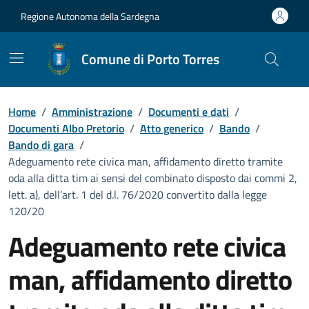
Vai ai contenuti
Vai al Footer
Regione Autonoma della Sardegna
Comune di Porto Torres
Home
/
Amministrazione
/
Documenti e dati
/
Documenti Albo Pretorio
/
Atto generico
/
Bando
/
Bando di gara
/
Adeguamento rete civica man, affidamento diretto tramite
oda alla ditta tim ai sensi del combinato disposto dai commi 2,
lett. a), dell’art. 1 del d.l. 76/2020 convertito dalla legge
120/20
Adeguamento rete civica
man, affidamento diretto