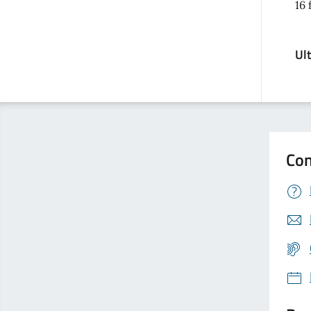
16 
Ul
Con