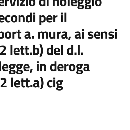
ervizio di noleggio
econdi per il
port a. mura, ai sensi
 lett.b) del d.l.
legge, in deroga
 lett.a) cig
o