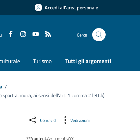
Accedi all'area personale
su
Cerca
culturale
Turismo
Tutti gli argomenti
a
/
 sport a. mura, ai sensi dell’art. 1 comma 2 lett.b)
Condividi
Vedi azioni
???content.Arguments???: