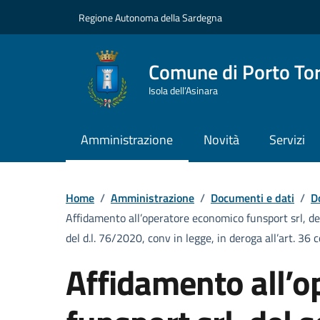
Vai ai contenuti
Vai al Footer
Regione Autonoma della Sardegna
Comune di Porto To
Isola dell’Asinara
Amministrazione
Novità
Servizi
Home
/
Amministrazione
/
Documenti e dati
/
D
Affidamento all’operatore economico funsport srl, del s
del d.l. 76/2020, conv in legge, in deroga all’art. 3
Affidamento all’