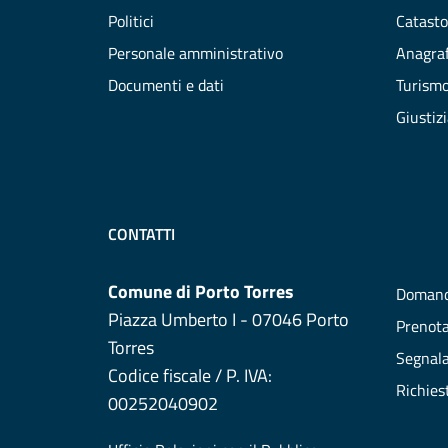
Politici
Catasto
Personale amministrativo
Anagraf
Documenti e dati
Turism
Giustiz
CONTATTI
Comune di Porto Torres
Domand
Piazza Umberto I - 07046 Porto
Prenot
Torres
Segnala
Codice fiscale / P. IVA:
Richies
00252040902