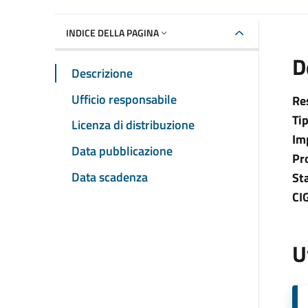
INDICE DELLA PAGINA
D
Descrizione
Ufficio responsabile
Re
Ti
Licenza di distribuzione
Im
Data pubblicazione
Pr
Data scadenza
St
CI
U