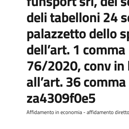
funsport srl, del s
deli tabelloni 24 s
palazzetto dello s
dell’art. 1 comma 2
76/2020, conv in 
all’art. 36 comma 2
za4309f0e5
Dettaglio del documento
Affidamento in economia - affidamento dirett