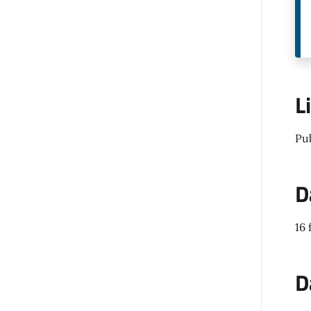
L
Pu
D
16 
D