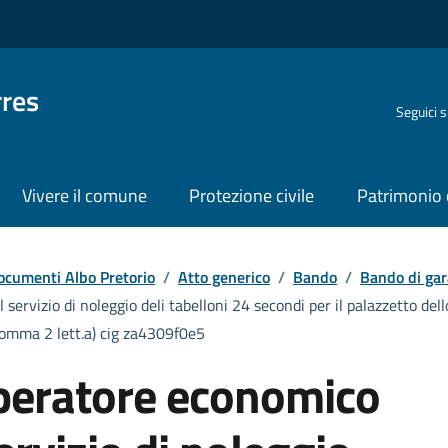
rres
Seguici 
Vivere il comune
Protezione civile
Patrimonio 
ocumenti Albo Pretorio
/
Atto generico
/
Bando
/
Bando di gar
ervizio di noleggio deli tabelloni 24 secondi per il palazzetto dello
6 comma 2 lett.a) cig za4309f0e5
operatore economico