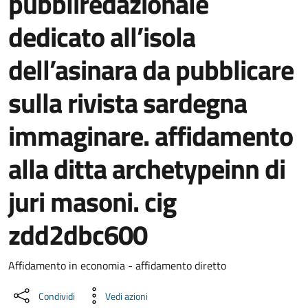
pubbliredazionale
dedicato all’isola
dell’asinara da pubblicare
sulla rivista sardegna
immaginare. affidamento
alla ditta archetypeinn di
juri masoni. cig
zdd2dbc600
Dettaglio del documento
Affidamento in economia - affidamento diretto
Condividi
Vedi azioni