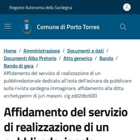
Vai ai contenuti
Vai al Footer
Regione Autonoma della Sardegna
Comune di Porto Torres
Home
/
Amministrazione
/
Documenti e dati
/
Documenti Albo Pretorio
/
Atto generico
/
Bando
/
Bando di gara
/
Affidamento del servizio di realizzazione di un
pubbliredazionale dedicato all’isola dell’asinara da pubblicare
sulla rivista sardegna immaginare. affidamento alla ditta
archetypeinn di juri masoni. cig zdd2dbc600
Affidamento del servizio
di realizzazione di un