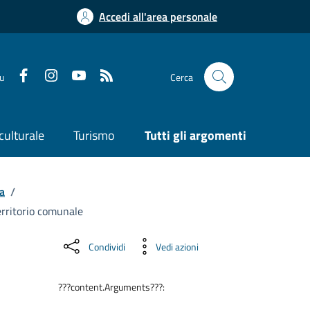
Accedi all'area personale
su
Cerca
culturale
Turismo
Tutti gli argomenti
a
/
erritorio comunale
Condividi
Vedi azioni
???content.Arguments???: