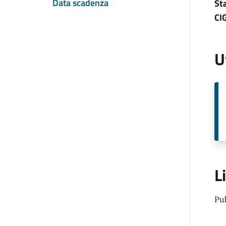
Data scadenza
St
CI
U
L
Pu