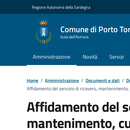
Vai ai contenuti
Vai al Footer
Regione Autonoma della Sardegna
Comune di Porto To
Isola dell’Asinara
Amministrazione
Novità
Servizi
Home
/
Amministrazione
/
Documenti e dati
/
D
Affidamento del servizio di ricovero, mantenimento, c
Affidamento del se
mantenimento, cu