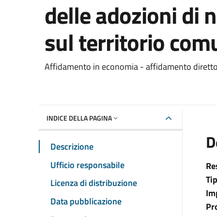
delle adozioni di n
sul territorio com
Dettaglio del documento
Affidamento in economia - affidamento dirett
INDICE DELLA PAGINA
D
Descrizione
Ufficio responsabile
Re
Ti
Licenza di distribuzione
Im
Data pubblicazione
Pr