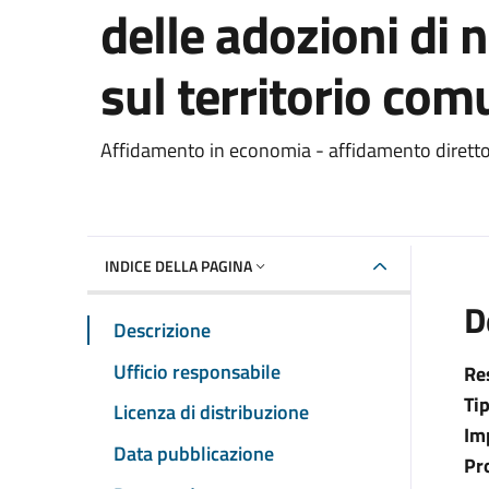
delle adozioni di n
sul territorio com
Dettaglio del documento
Affidamento in economia - affidamento dirett
INDICE DELLA PAGINA
D
Descrizione
Ufficio responsabile
Re
Ti
Licenza di distribuzione
Im
Data pubblicazione
Pr