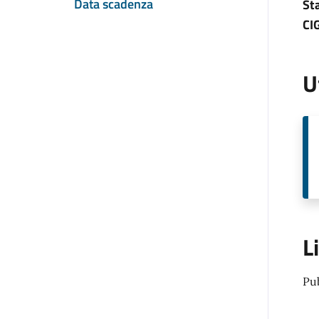
Data scadenza
St
CI
U
L
Pu