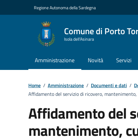
Vai ai contenuti
Vai al Footer
Regione Autonoma della Sardegna
Comune di Porto To
Isola dell’Asinara
Amministrazione
Novità
Servizi
Home
/
Amministrazione
/
Documenti e dati
/
D
Affidamento del servizio di ricovero, mantenimento, c
Affidamento del se
mantenimento, cu