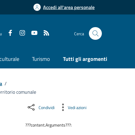
Accedi all'area personale
su
Cerca
culturale
Turismo
Tutti gli argomenti
a
/
erritorio comunale
Condividi
Vedi azioni
???content.Arguments???: