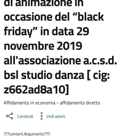
di animazione in
occasione del “black
friday” in data 29
novembre 2019
all'associazione a.c.s.d.
bsl studio danza [ cig:
z662ad8a10]
Dettaglio del documento
Affidamento in economia - affidamento diretto
Condividi
Vedi azioni
???content.Arguments???: