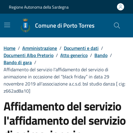
Vai ai contenuti
Vai al Footer
Regione Autonoma della Sardegna
Comune di Porto Torres
Home
/
Amministrazione
/
Documenti e dati
/
Documenti Albo Pretorio
/
Atto generico
/
Bando
/
Bando di gara
/
Affidamento del servizio l'affidamento del servizio di
animazione in occasione del “black friday” in data 29
novembre 2019 all'associazione a.c.s.d. bsl studio danza [ cig:
z662ad8a10]
Affidamento del servizio
l'affidamento del servizio