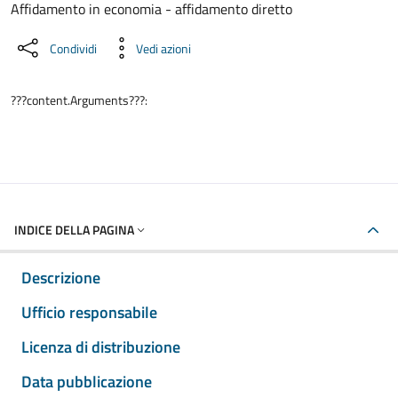
Dettaglio del documento
Affidamento in economia - affidamento diretto
Condividi
Vedi azioni
???content.Arguments???:
INDICE DELLA PAGINA
Descrizione
Ufficio responsabile
Licenza di distribuzione
Data pubblicazione