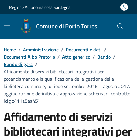
Vai ai contenuti
Vai al Footer
Regione Autonoma della Sardegna
Comune di Porto Torres
Home
/
Amministrazione
/
Documenti e dati
/
Documenti Albo Pretorio
/
Atto generico
/
Bando
/
Bando di gara
/
Affidamento di servizi bibliotecari integrativi per il
potenziamento e la qualificazione della gestione della
biblioteca comunale, periodo settembre 2016 – agosto 2017.
aggiudicazione definitiva e approvazione schema di contratto.
[cig z411a5ea45]
Affidamento di servizi
bibliotecari integrativi per