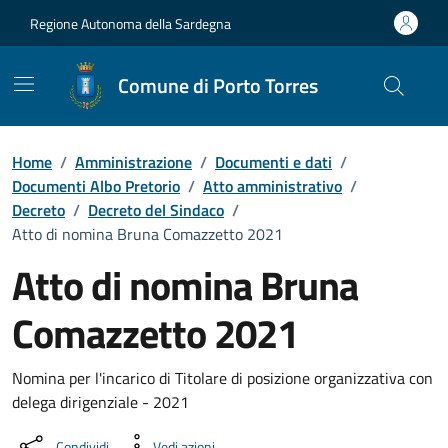
Vai ai contenuti
Vai al Footer
Regione Autonoma della Sardegna
Comune di Porto Torres
Home
/
Amministrazione
/
Documenti e dati
/
Documenti Albo Pretorio
/
Atto amministrativo
/
Decreto
/
Decreto del Sindaco
/
Atto di nomina Bruna Comazzetto 2021
Atto di nomina Bruna
Comazzetto 2021
Dettaglio del documento
Nomina per l'incarico di Titolare di posizione organizzativa con
delega dirigenziale - 2021
Condividi
Vedi azioni