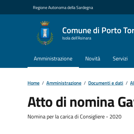
Vai ai contenuti
Vai al Footer
Regione Autonoma della Sardegna
Comune di Porto To
Isola dell’Asinara
Amministrazione
Novità
Servizi
Home
/
Amministrazione
/
Documenti e dati
/
A
Atto di nomina Ga
Dettaglio del documento
Nomina per la carica di Consigliere - 2020