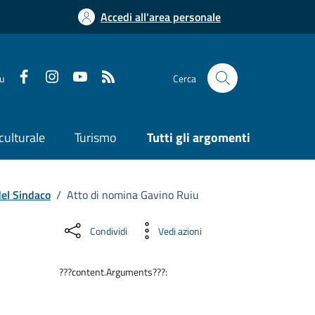
Accedi all'area personale
su
Cerca
culturale
Turismo
Tutti gli argomenti
del Sindaco
/
Atto di nomina Gavino Ruiu
Condividi
Vedi azioni
???content.Arguments???: