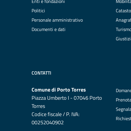
Enti e fondazioni
Mobilità
Politici
Catasto
Personale amministrativo
Anagraf
Documenti e dati
Turism
Giustiz
CONTATTI
Comune di Porto Torres
Domand
Piazza Umberto I - 07046 Porto
Prenot
Torres
Segnala
Codice fiscale / P. IVA:
Richies
00252040902