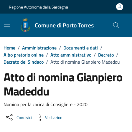
Vai ai contenuti
Vai al Footer
Regione Autonoma della Sardegna
Comune di Porto Torres
Home
/
Amministrazione
/
Documenti e dati
/
Albo pretorio online
/
Atto amministrativo
/
Decreto
/
Decreto del Sindaco
/
Atto di nomina Gianpiero Madeddu
Atto di nomina Gianpiero
Madeddu
Dettaglio del documento
Nomina per la carica di Consigliere - 2020
Condividi
Vedi azioni