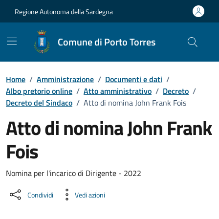
Vai ai contenuti
Vai al Footer
Regione Autonoma della Sardegna
Comune di Porto Torres
Home
/
Amministrazione
/
Documenti e dati
/
Albo pretorio online
/
Atto amministrativo
/
Decreto
/
Decreto del Sindaco
/
Atto di nomina John Frank Fois
Atto di nomina John Frank
Fois
Dettaglio del documento
Nomina per l'incarico di Dirigente - 2022
Condividi
Vedi azioni