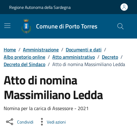
Vai ai contenuti
Vai al Footer
Regione Autonoma della Sardegna
Comune di Porto Torres
Home
/
Amministrazione
/
Documenti e dati
/
Albo pretorio online
/
Atto amministrativo
/
Decreto
/
Decreto del Sindaco
/
Atto di nomina Massimiliano Ledda
Atto di nomina
Massimiliano Ledda
Dettaglio del documento
Nomina per la carica di Assessore - 2021
Condividi
Vedi azioni