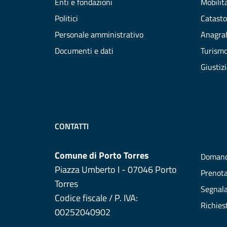
Enti e fondazioni
Mobilità
Politici
Catasto
Personale amministrativo
Anagraf
Documenti e dati
Turism
Giustiz
CONTATTI
Comune di Porto Torres
Domand
Piazza Umberto I - 07046 Porto
Prenot
Torres
Segnala
Codice fiscale / P. IVA:
Richies
00252040902