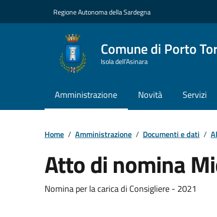
Vai ai contenuti
Vai al Footer
Regione Autonoma della Sardegna
Comune di Porto To
Isola dell’Asinara
Amministrazione
Novità
Servizi
Home
/
Amministrazione
/
Documenti e dati
/
A
Atto di nomina M
Dettaglio del documento
Nomina per la carica di Consigliere - 2021