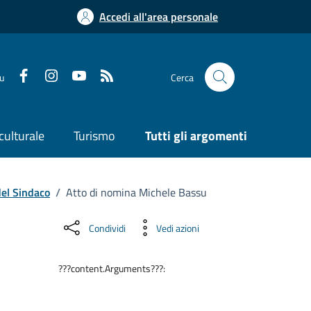
Accedi all'area personale
su
Cerca
culturale
Turismo
Tutti gli argomenti
del Sindaco
/
Atto di nomina Michele Bassu
Condividi
Vedi azioni
???content.Arguments???: