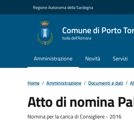
Vai ai contenuti
Vai al Footer
Regione Autonoma della Sardegna
Comune di Porto To
Isola dell’Asinara
Amministrazione
Novità
Servizi
Home
/
Amministrazione
/
Documenti e dati
/
A
Atto di nomina Pa
Dettaglio del documento
Nomina per la carica di Consigliere - 2016