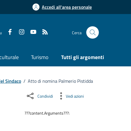
Accedi all'area personale
su
Cerca
culturale
Turismo
Tutti gli argomenti
del Sindaco
/
Atto di nomina Palmerio Pistidda
Condividi
Vedi azioni
???content.Arguments???: