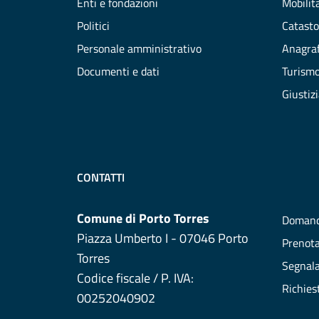
Enti e fondazioni
Mobilità
Politici
Catasto
Personale amministrativo
Anagraf
Documenti e dati
Turism
Giustiz
CONTATTI
Comune di Porto Torres
Domand
Piazza Umberto I - 07046 Porto
Prenot
Torres
Segnala
Codice fiscale / P. IVA:
Richies
00252040902