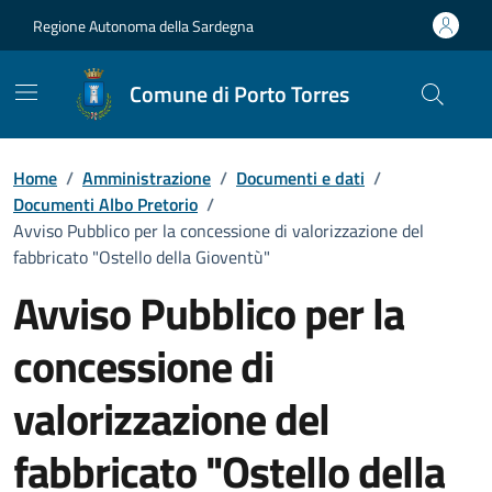
Vai ai contenuti
Vai al Footer
Regione Autonoma della Sardegna
Comune di Porto Torres
Home
/
Amministrazione
/
Documenti e dati
/
Documenti Albo Pretorio
/
Avviso Pubblico per la concessione di valorizzazione del
fabbricato "Ostello della Gioventù"
Avviso Pubblico per la
concessione di
valorizzazione del
fabbricato "Ostello della