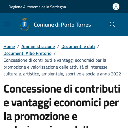
Vai ai contenuti
Vai al Footer
Regione Autonoma della Sardegna
Comune di Porto Torres
Home
/
Amministrazione
/
Documenti e dati
/
Documenti Albo Pretorio
/
Concessione di contributi e vantaggi economici per la
promozione e valorizzazione delle attività di interesse
culturale, artistico, ambientale, sportivo e sociale anno 2022
Concessione di contributi
e vantaggi economici per
la promozione e