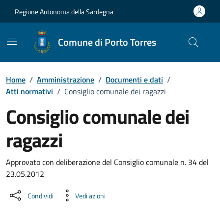
Vai ai contenuti
Vai al Footer
Regione Autonoma della Sardegna
Comune di Porto Torres
Home
/
Amministrazione
/
Documenti e dati
/
Atti normativi
/
Consiglio comunale dei ragazzi
Consiglio comunale dei
ragazzi
Dettaglio del documento
Approvato con deliberazione del Consiglio comunale n. 34 del
23.05.2012
Condividi
Vedi azioni