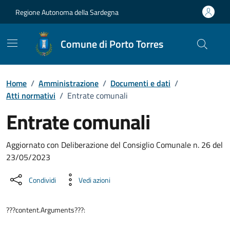
Vai ai contenuti
Vai al Footer
Regione Autonoma della Sardegna
Comune di Porto Torres
Home
/
Amministrazione
/
Documenti e dati
/
Atti normativi
/
Entrate comunali
Entrate comunali
Dettaglio del documento
Aggiornato con Deliberazione del Consiglio Comunale n. 26 del
23/05/2023
Condividi
Vedi azioni
???content.Arguments???: