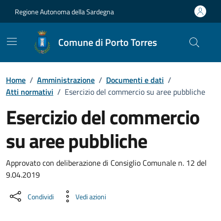
Vai ai contenuti
Vai al Footer
Regione Autonoma della Sardegna
Comune di Porto Torres
Home
/
Amministrazione
/
Documenti e dati
/
Atti normativi
/
Esercizio del commercio su aree pubbliche
Esercizio del commercio
su aree pubbliche
Dettaglio del documento
Approvato con deliberazione di Consiglio Comunale n. 12 del
9.04.2019
Condividi
Vedi azioni